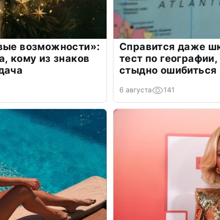
овые возможности»:
Справится даже шк
а, кому из знаков
тест по географии,
дача
стыдно ошибиться
6 августа
141