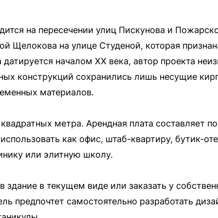
дится на пересечении улиц Пискунова и Пожарско
ьбой Щелокова на улице Студеной, которая призна
 датируется началом XX века, автор проекта неиз
ных конструкций сохранились лишь несущие кир
ременных материалов.
квадратных метра. Арендная плата составляет поч
спользовать как офис, штаб-квартиру, бутик-отел
инику или элитную школу.
в здание в текущем виде или заказать у собствен
ль предпочтет самостоятельно разработать дизай
каникулы.