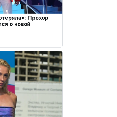
отеряла»: Прохор
ся о новой