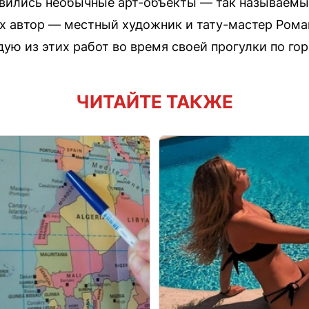
явились необычные арт-объекты — так называемы
х автор — местный художник и тату-мастер Рома
ую из этих работ во время своей прогулки по гор
ЧИТАЙТЕ ТАКЖЕ