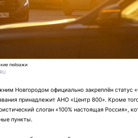
ские пейзажи
.RU
ижним Новгородом официально закреплён статус «
азвания принадлежит АНО «Центр 800». Кроме того
ристический слоган «100% настоящая Россия», ко
ные пункты.