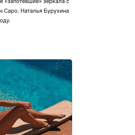
е «запотевшие» зеркала с
н Саро. Наталья Бурухина
оду.