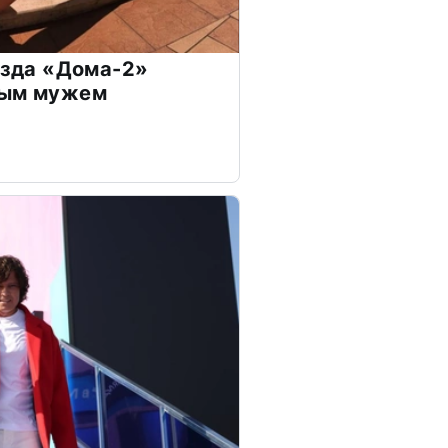
везда «Дома-2»
дым мужем