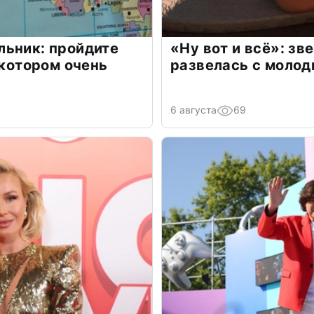
льник: пройдите
«Ну вот и всё»: з
 котором очень
развелась с моло
6 августа
69