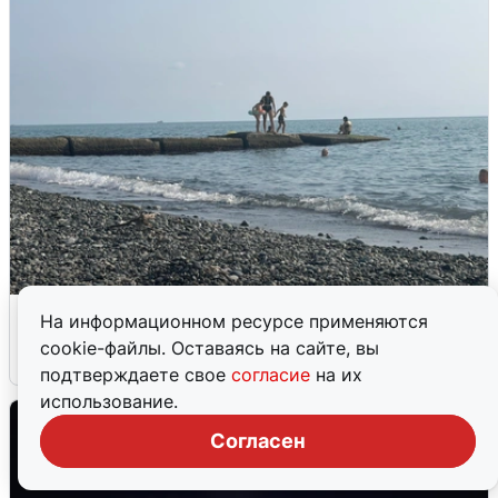
Сирены в Сочи: новая угроза БПЛА
На информационном ресурсе применяются
cookie-файлы. Оставаясь на сайте, вы
6 августа
0
подтверждаете свое
согласие
на их
использование.
Согласен