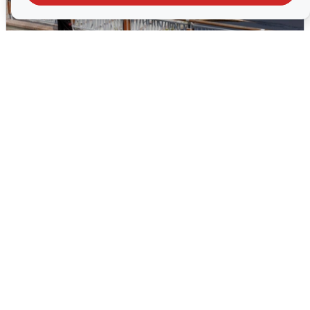
В Туре вода убывает, на других реках
области прибывает
4 августа
0