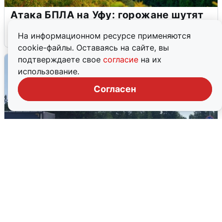
Атака БПЛА на Уфу: горожане шутят
5 августа
0
На информационном ресурсе применяются
cookie-файлы. Оставаясь на сайте, вы
подтверждаете свое
согласие
на их
использование.
Согласен
Склад Wildberries в Екатеринбурге
эвакуировали из-за БПЛА