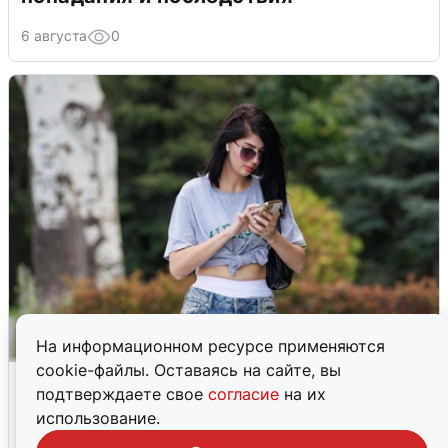
6 августа
0
На информационном ресурсе применяются
cookie-файлы. Оставаясь на сайте, вы
Волгоградцы остались без
подтверждаете свое
согласие
на их
мобильного интернета
использование.
6 августа
0