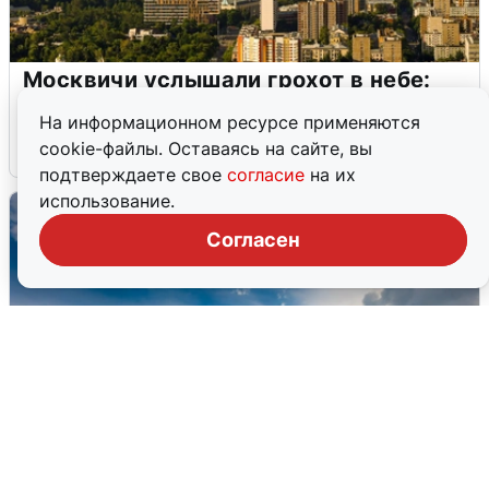
Москвичи услышали грохот в небе:
подробности
На информационном ресурсе применяются
cookie-файлы. Оставаясь на сайте, вы
7 августа
0
подтверждаете свое
согласие
на их
использование.
Согласен