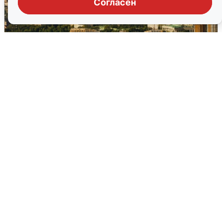
Согласен
Москвичи услышали грохот в небе:
подробности
7 августа
0