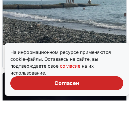
Сирены в Сочи: новая угроза БПЛА
На информационном ресурсе применяются
cookie-файлы. Оставаясь на сайте, вы
6 августа
0
подтверждаете свое
согласие
на их
использование.
Согласен