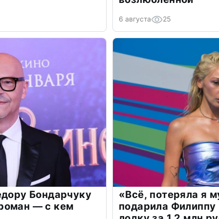
6 августа
25
едору Бондарчуку
«Всё, потеряла я 
роман — с кем
подарила Филиппу
лодку за 1,2 млн р