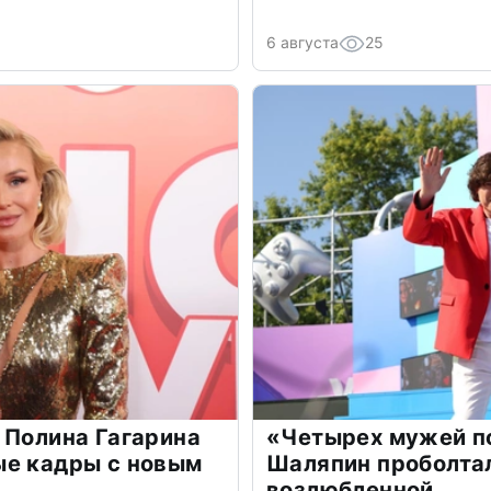
6 августа
25
 Полина Гагарина
«Четырех мужей п
ые кадры с новым
Шаляпин проболтал
возлюбленной