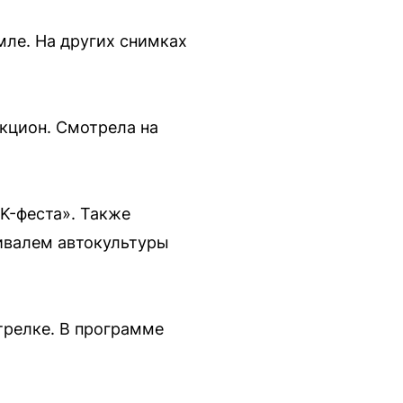
мле. На других снимках
кцион. Смотрела на
VK-феста». Также
ивалем автокультуры
трелке. В программе