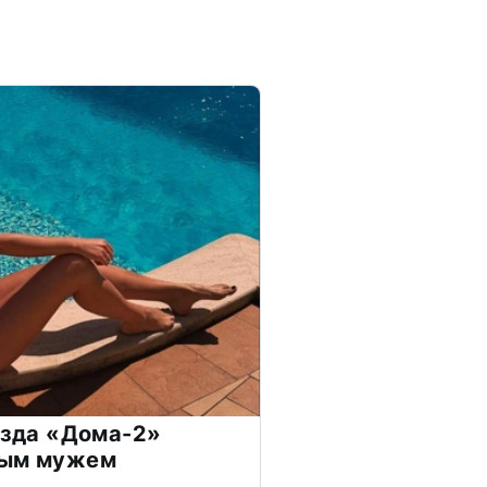
везда «Дома-2»
дым мужем