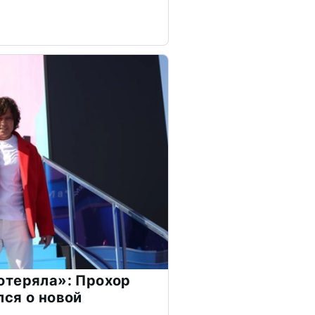
отеряла»: Прохор
ся о новой