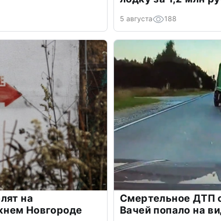
5 августа
188
лят на
Смертельное ДТП 
жнем Новгороде
Вачей попало на в