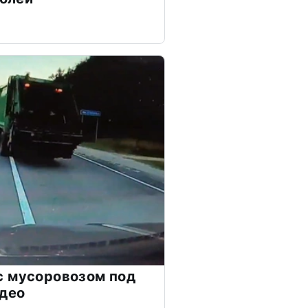
с мусоровозом под
идео