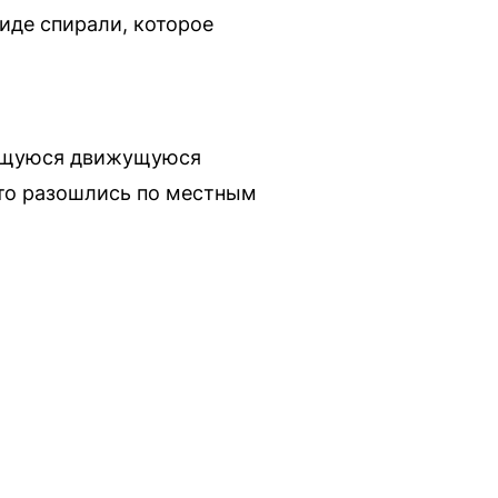
иде спирали, которое
тящуюся движущуюся
ото разошлись по местным