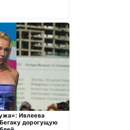
мужа»: Ивлеева
 Бегаку дорогущую
ублей