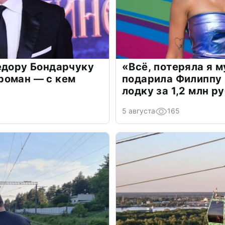
едору Бондарчуку
«Всё, потеряла я 
роман — с кем
подарила Филиппу
лодку за 1,2 млн р
5 августа
165