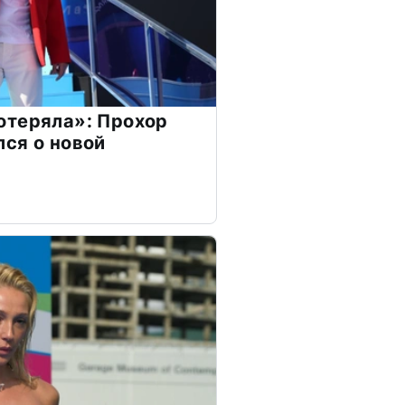
отеряла»: Прохор
ся о новой