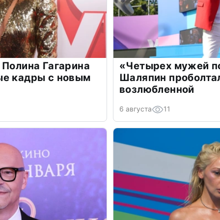
 Полина Гагарина
«Четырех мужей п
ые кадры с новым
Шаляпин проболтал
возлюбленной
6 августа
11