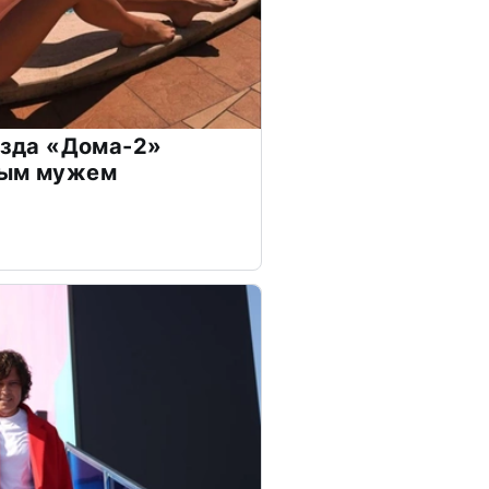
везда «Дома-2»
дым мужем