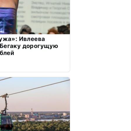
мужа»: Ивлеева
 Бегаку дорогущую
ублей