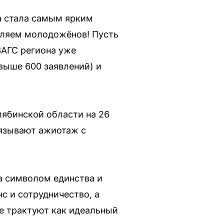
та стала самым ярким
авляем молодожёнов! Пусть
ЗАГС региона уже
свыше 600 заявлений) и
лябинской области на 26
вязывают ажиотаж с
а символом единства и
с и сотрудничество, а
ие трактуют как идеальный