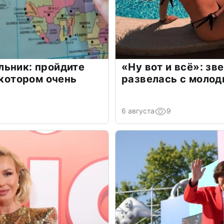
льник: пройдите
«Ну вот и всё»: з
 котором очень
развелась с моло
6 августа
9