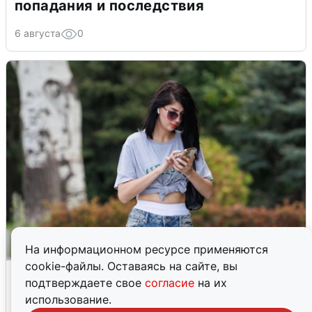
попадания и последствия
6 августа
0
На информационном ресурсе применяются
cookie-файлы. Оставаясь на сайте, вы
Волгоградцы остались без
подтверждаете свое
согласие
на их
мобильного интернета
использование.