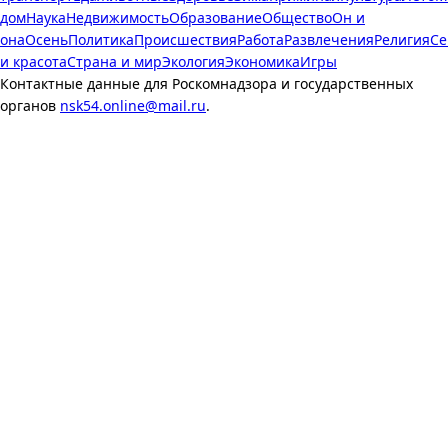
дом
Наука
Недвижимость
Образование
Общество
Он и
она
Осень
Политика
Происшествия
Работа
Развлечения
Религия
Се
и красота
Страна и мир
Экология
Экономика
Игры
Контактные данные для Роскомнадзора и государственных
органов
nsk54.online@mail.ru
.