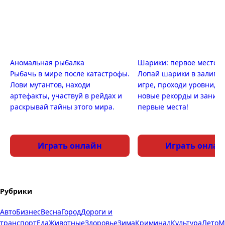
Аномальная рыбалка
Шарики: первое место
Рыбачь в мире после катастрофы.
Лопай шарики в залипа
Лови мутантов, находи
игре, проходи уровни, п
артефакты, участвуй в рейдах и
новые рекорды и заним
раскрывай тайны этого мира.
первые места!
Играть онлайн
Играть онлай
Рубрики
Авто
Бизнес
Весна
Город
Дороги и
транспорт
Еда
Животные
Здоровье
Зима
Криминал
Культура
Лето
М