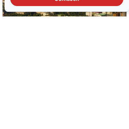
Москвичи услышали грохот в небе:
подробности
7 августа
0