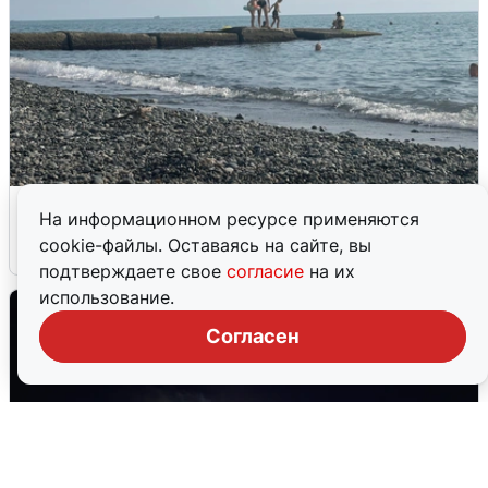
Сирены в Сочи: новая угроза БПЛА
На информационном ресурсе применяются
cookie-файлы. Оставаясь на сайте, вы
6 августа
0
подтверждаете свое
согласие
на их
использование.
Согласен