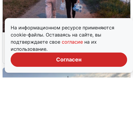
На информационном ресурсе применяются
cookie-файлы. Оставаясь на сайте, вы
Опубликована карта отключений
подтверждаете свое
согласие
на их
воды в Воронеже
использование.
6 августа
0
Согласен