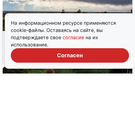
На информационном ресурсе применяются
cookie-файлы. Оставаясь на сайте, вы
Над ХМАО впервые сбили
подтверждаете свое
согласие
на их
беспилотники
использование.
Согласен
3 августа
0