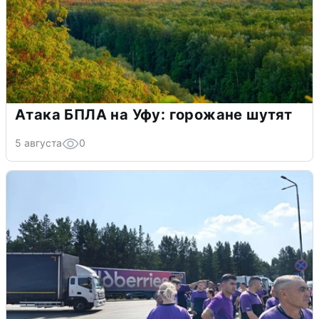
Атака БПЛА на Уфу: горожане шутят
5 августа
0