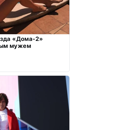
везда «Дома-2»
дым мужем