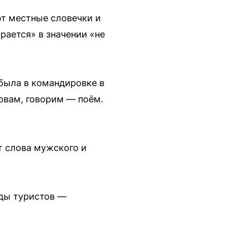
т местные словечки и
рается» в значении «не
 была в командировке в
овам, говорим — поём.
т слова мужского и
ды туристов —