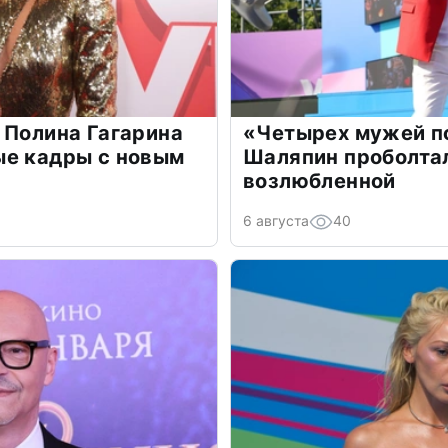
 Полина Гагарина
«Четырех мужей п
ые кадры с новым
Шаляпин проболтал
возлюбленной
6 августа
40