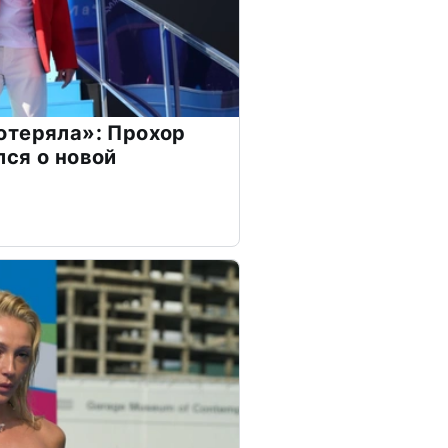
отеряла»: Прохор
ся о новой