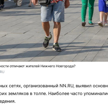
ности отличают жителей Нижнего Новгорода?
.RU
ных сетях, организованный NN.RU, выявил основн
их земляков в толпе. Наиболее часто упоминали
едения.