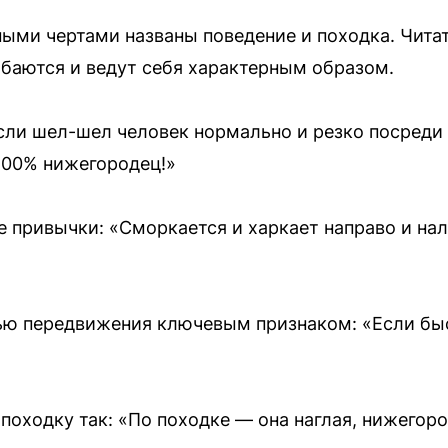
ыми чертами названы поведение и походка. Читат
баются и ведут себя характерным образом.
если шел-шел человек нормально и резко посреди
 100% нижегородец!»
е привычки: «Сморкается и харкает направо и на
ью передвижения ключевым признаком: «Если быс
оходку так: «По походке — она наглая, нижегоро