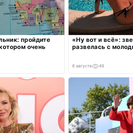
льник: пройдите
«Ну вот и всё»: з
 котором очень
развелась с моло
6 августа
49