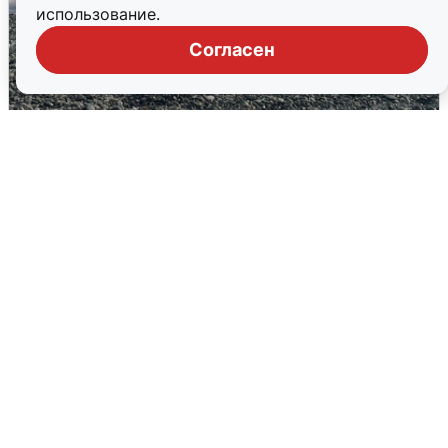
использование.
Согласен
Сирены в Сочи: новая угроза БПЛА
6 августа
0