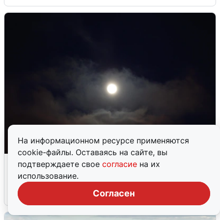
На информационном ресурсе применяются
cookie-файлы. Оставаясь на сайте, вы
Взрывы в Воронеже после сигнала
подтверждаете свое
согласие
на их
тревоги
использование.
Согласен
5 августа
0