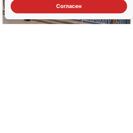
Согласен
В Туре вода убывает, на других реках
области прибывает
4 августа
0