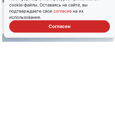
cookie-файлы. Оставаясь на сайте, вы
Волгоградцы остались без
подтверждаете свое
согласие
на их
мобильного интернета
использование.
6 августа
0
Согласен
Сирены в Сочи: новая угроза БПЛА