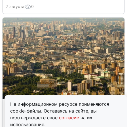
7 августа
0
Москвичи услышали грохот в небе:
На информационном ресурсе применяются
подробности
cookie-файлы. Оставаясь на сайте, вы
подтверждаете свое
согласие
на их
7 августа
0
использование.