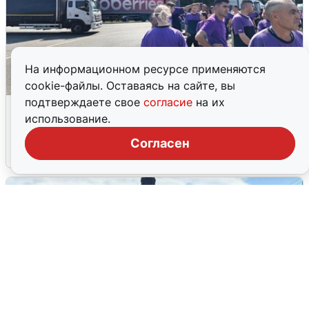
На информационном ресурсе применяются
cookie-файлы. Оставаясь на сайте, вы
подтверждаете свое
согласие
на их
Склад Wildberries в Екатеринбурге
использование.
эвакуировали из-за БПЛА
Согласен
5 августа
0