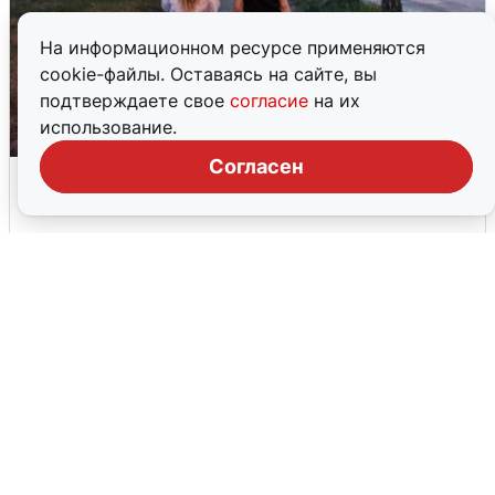
На информационном ресурсе применяются
cookie-файлы. Оставаясь на сайте, вы
подтверждаете свое
согласие
на их
использование.
Согласен
Опубликована карта отключений
воды в Воронеже
6 августа
0