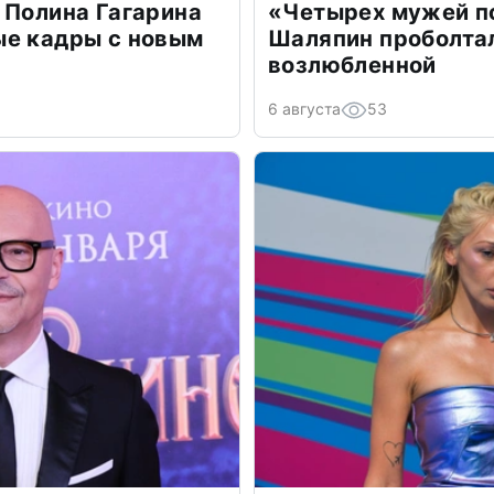
 Полина Гагарина
«Четырех мужей п
ые кадры с новым
Шаляпин проболтал
возлюбленной
6 августа
53