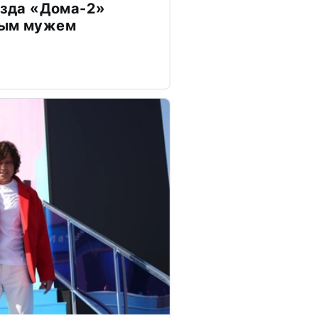
везда «Дома-2»
дым мужем