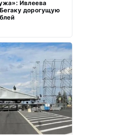
мужа»: Ивлеева
 Бегаку дорогущую
ублей