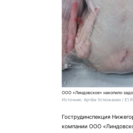
ООО «Линдовское» накопило задо
Источник: 
Артём Устюжанин / E1.
Гострудинспекция Нижегор
компании ООО «Линдовско