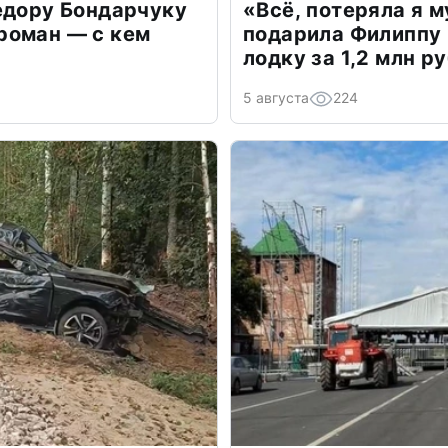
едору Бондарчуку
«Всё, потеряла я 
роман — с кем
подарила Филиппу
лодку за 1,2 млн р
5 августа
224