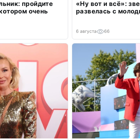
льник: пройдите
«Ну вот и всё»: з
 котором очень
развелась с моло
6 августа
66