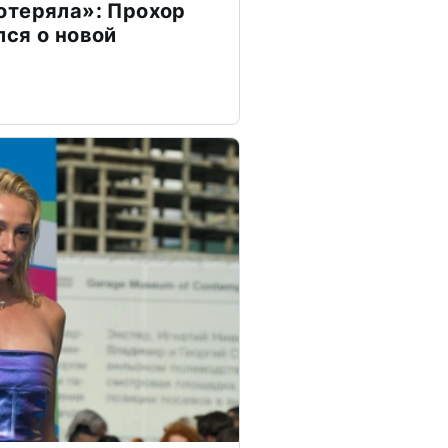
отеряла»: Прохор
ся о новой