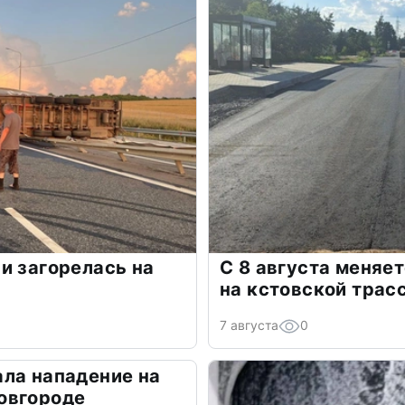
и загорелась на
С 8 августа меняе
на кстовской трас
7 августа
0
ла нападение на
овгороде