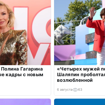
 Полина Гагарина
«Четырех мужей п
ые кадры с новым
Шаляпин проболтал
возлюбленной
6 августа
63