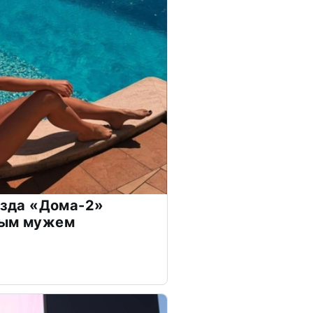
везда «Дома-2»
дым мужем