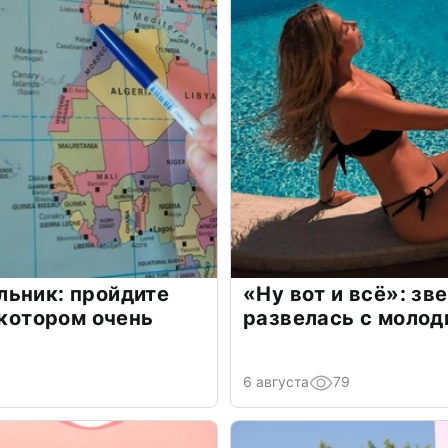
льник: пройдите
«Ну вот и всё»: з
 котором очень
развелась с моло
6 августа
79