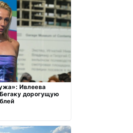
мужа»: Ивлеева
 Бегаку дорогущую
ублей