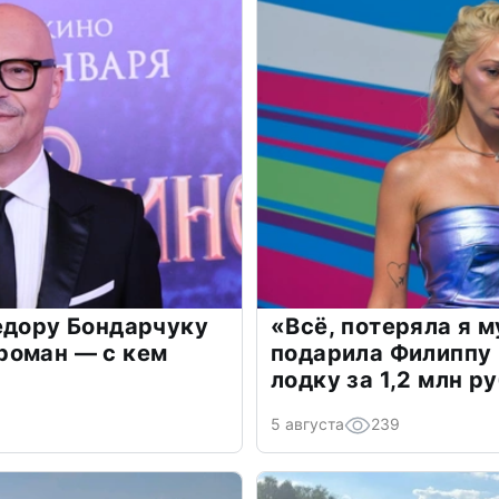
едору Бондарчуку
«Всё, потеряла я 
роман — с кем
подарила Филиппу
лодку за 1,2 млн р
5 августа
239