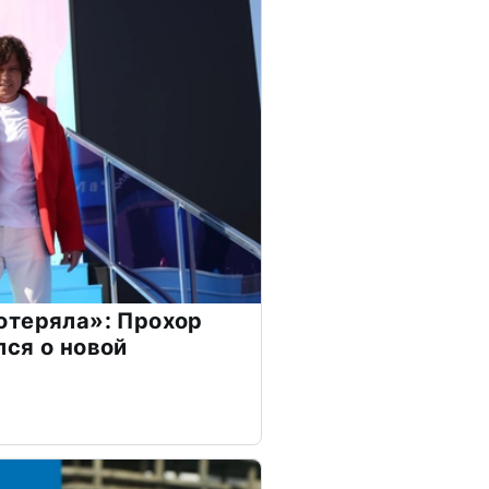
отеряла»: Прохор
ся о новой