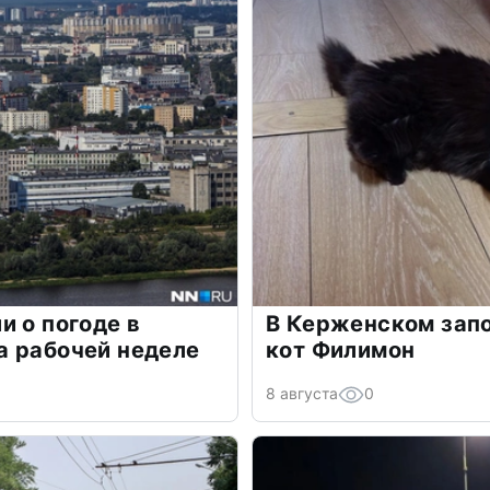
и о погоде в
В Керженском зап
а рабочей неделе
кот Филимон
8 августа
0