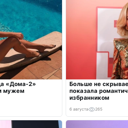
зда «Дома-2»
Больше не скрывае
м мужем
показала романти
избранником
6 августа
265