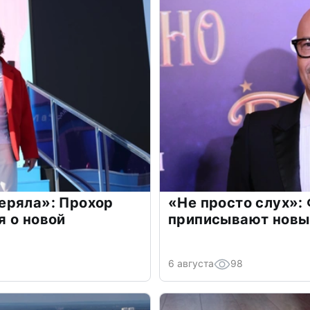
еряла»: Прохор
«Не просто слух»:
 о новой
приписывают новы
6 августа
98