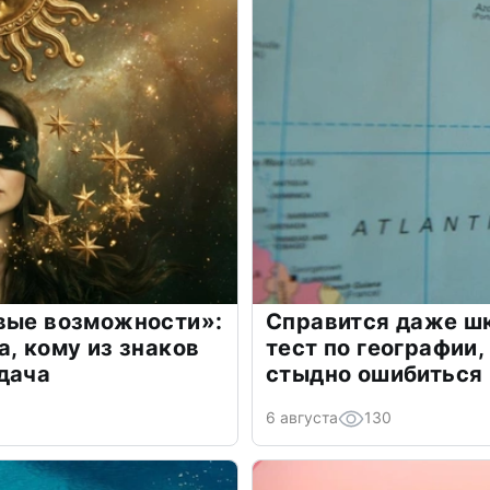
овые возможности»:
Справится даже шк
а, кому из знаков
тест по географии,
дача
стыдно ошибиться
6 августа
130