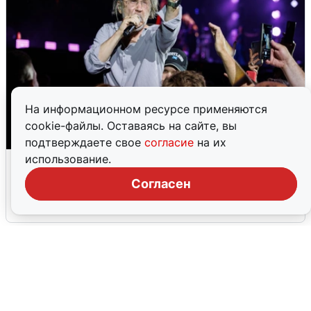
На информационном ресурсе применяются
cookie-файлы. Оставаясь на сайте, вы
подтверждаете свое
согласие
на их
«15 секунд Раммштайна»: концерт
использование.
«Ленинграда» в Волгограде
Согласен
2 августа
0
Екатеринбург ушел под воду: выпало
41% месячной нормы
2 августа
0