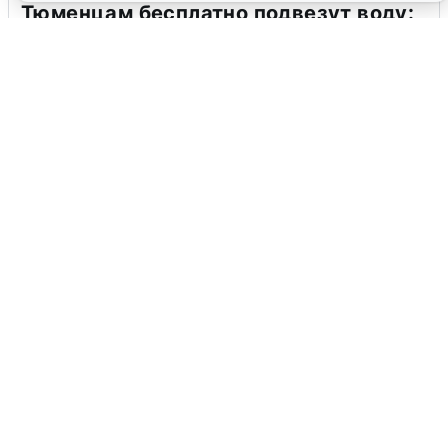
Тюменцам бесплатно подвезут воду:
адреса и график
3 августа
0