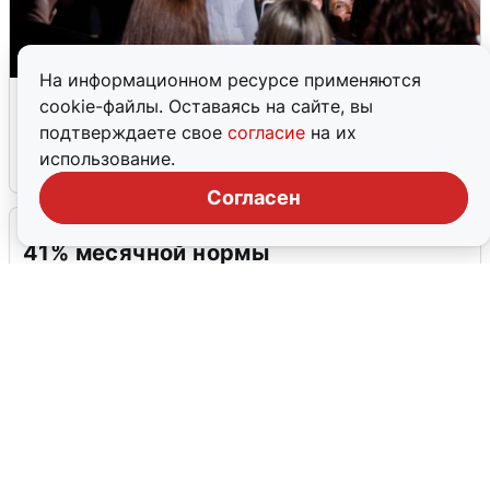
На информационном ресурсе применяются
«15 секунд Раммштайна»: концерт
cookie-файлы. Оставаясь на сайте, вы
«Ленинграда» в Волгограде
подтверждаете свое
согласие
на их
использование.
2 августа
0
Согласен
Екатеринбург ушел под воду: выпало
41% месячной нормы
2 августа
0