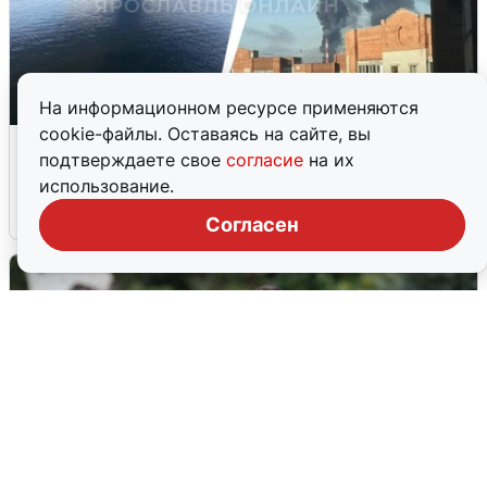
На информационном ресурсе применяются
cookie-файлы. Оставаясь на сайте, вы
Ночная атака БПЛА на Ярославль:
подтверждаете свое
согласие
на их
попадания и последствия
использование.
6 августа
0
Согласен