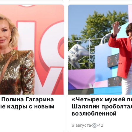
 Полина Гагарина
«Четырех мужей п
ые кадры с новым
Шаляпин проболтал
возлюбленной
6 августа
42