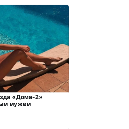
везда «Дома-2»
дым мужем