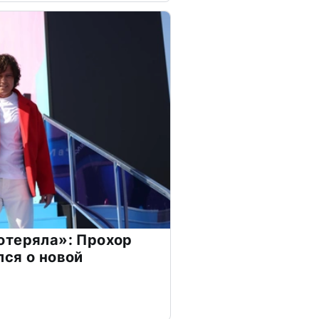
отеряла»: Прохор
ся о новой