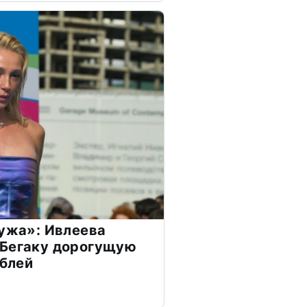
мужа»: Ивлеева
 Бегаку дорогущую
ублей