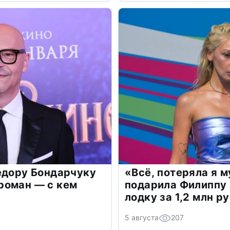
едору Бондарчуку
«Всё, потеряла я 
роман — с кем
подарила Филиппу
лодку за 1,2 млн р
5 августа
207