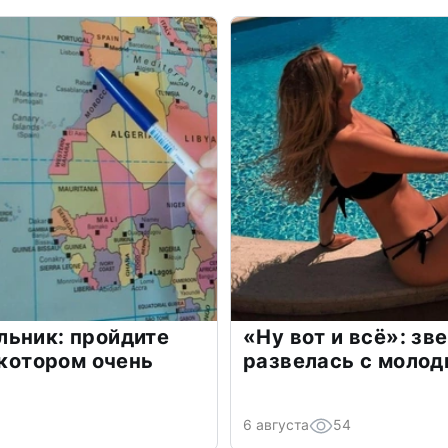
льник: пройдите
«Ну вот и всё»: з
 котором очень
развелась с моло
6 августа
54