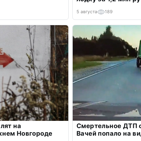
5 августа
189
лят на
Смертельное ДТП 
жнем Новгороде
Вачей попало на в