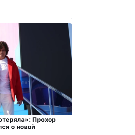
отеряла»: Прохор
ся о новой