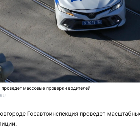
 проведет массовые проверки водителей
.RU
Новгороде Госавтоинспекция проведет масштабны
лиции.