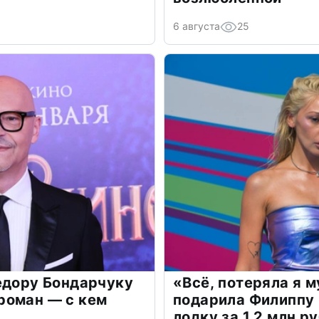
6 августа
25
едору Бондарчуку
«Всё, потеряла я 
роман — с кем
подарила Филиппу
лодку за 1,2 млн р