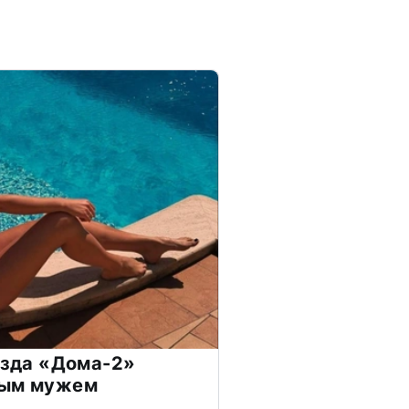
везда «Дома-2»
дым мужем