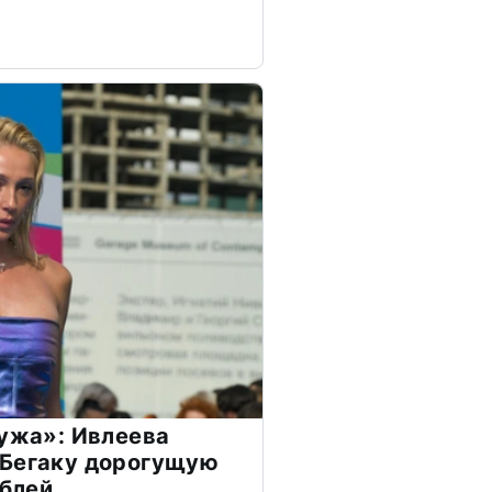
мужа»: Ивлеева
 Бегаку дорогущую
ублей