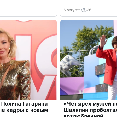
6 августа
26
 Полина Гагарина
«Четырех мужей п
ые кадры с новым
Шаляпин проболтал
возлюбленной