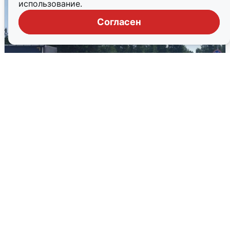
использование.
Согласен
Склад Wildberries в Екатеринбурге
эвакуировали из-за БПЛА
5 августа
0