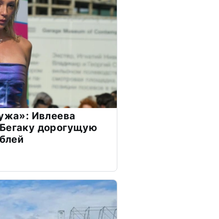
мужа»: Ивлеева
 Бегаку дорогущую
ублей