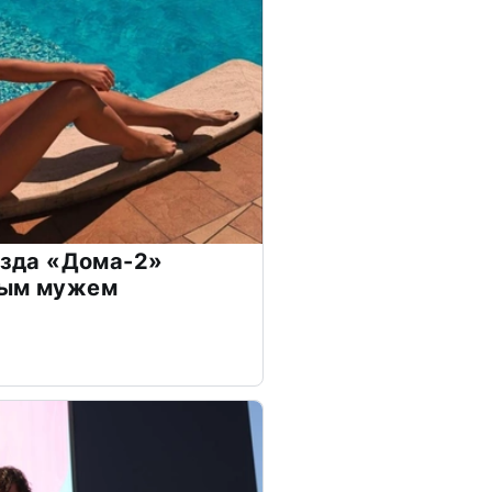
везда «Дома-2»
дым мужем