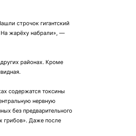
Нашли строчок гигантский
 На жарёху набрали», —
 других районах. Кроме
видная.
ках содержатся токсины
центральную нервную
ных без предварительного
х грибов». Даже после