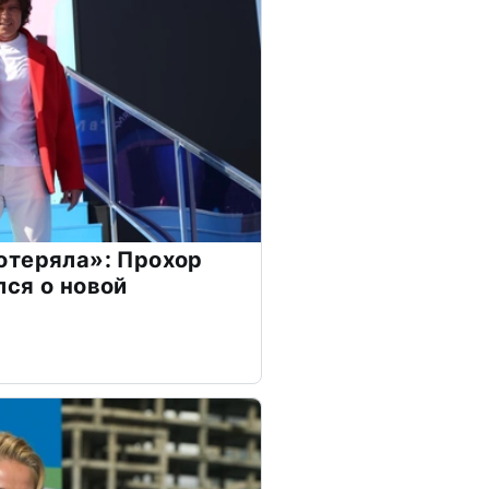
отеряла»: Прохор
ся о новой