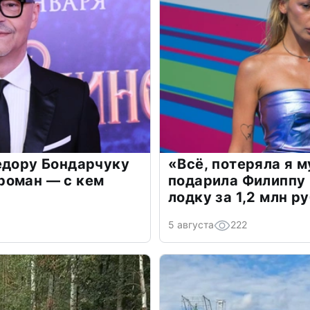
едору Бондарчуку
«Всё, потеряла я 
роман — с кем
подарила Филиппу
лодку за 1,2 млн р
5 августа
222