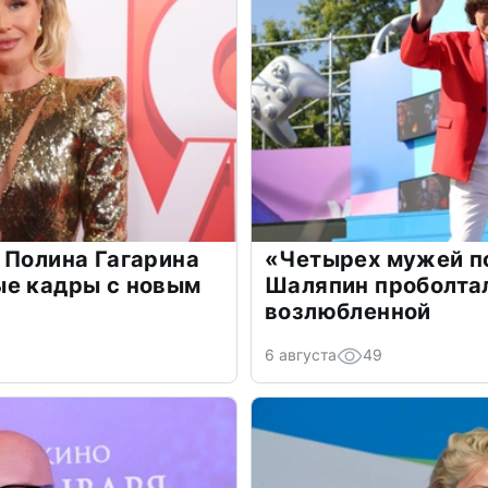
 Полина Гагарина
«Четырех мужей п
ые кадры с новым
Шаляпин проболтал
возлюбленной
6 августа
49