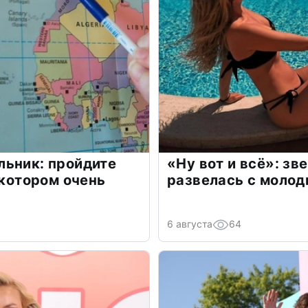
льник: пройдите
«Ну вот и всё»: з
 котором очень
развелась с моло
6 августа
64