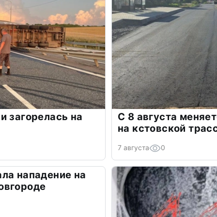
и загорелась на
С 8 августа меняе
на кстовской трас
7 августа
0
ла нападение на
овгороде