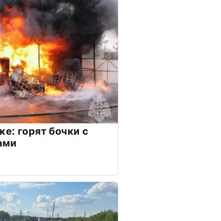
е: горят бочки с
ами