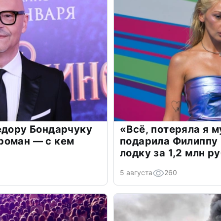
едору Бондарчуку
«Всё, потеряла я 
роман — с кем
подарила Филиппу
лодку за 1,2 млн р
5 августа
260