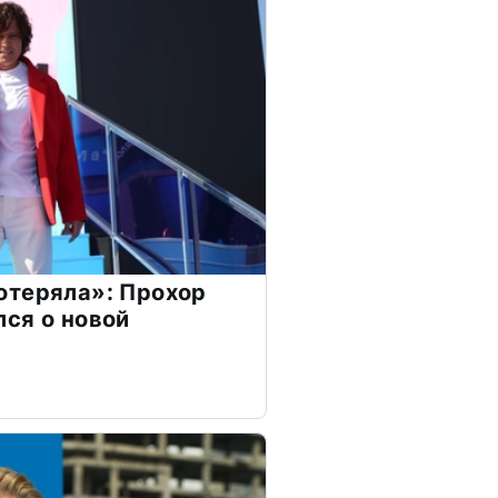
отеряла»: Прохор
ся о новой