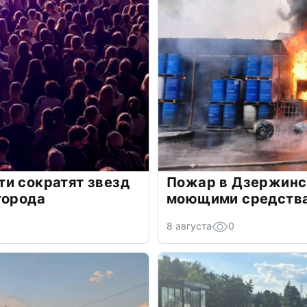
и сократят звезд
Пожар в Дзержинск
города
моющими средств
8 августа
0