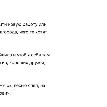
йти новую работу или
города, чего те хотят
йвила и чтобы себя там
тив, хороших друзей,
— я бы песню спел, на
ович.