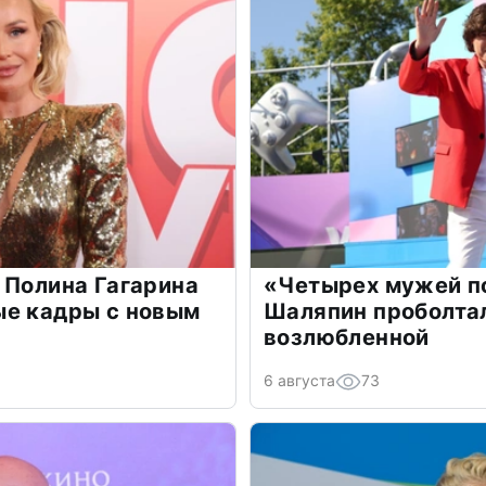
 Полина Гагарина
«Четырех мужей п
ые кадры с новым
Шаляпин проболтал
возлюбленной
6 августа
73