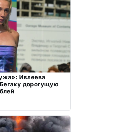
мужа»: Ивлеева
 Бегаку дорогущую
ублей