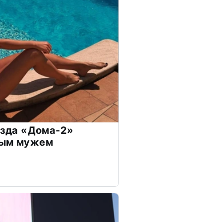
везда «Дома-2»
дым мужем