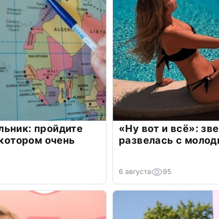
льник: пройдите
«Ну вот и всё»: з
 котором очень
развелась с моло
6 августа
95