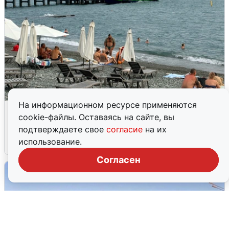
На информационном ресурсе применяются
Жители и туристы Сочи рассказали
cookie-файлы. Оставаясь на сайте, вы
об атаке БПЛА 5 августа
подтверждаете свое
согласие
на их
использование.
5 августа
0
Согласен