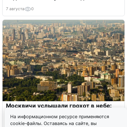
7 августа
0
Москвичи услышали грохот в небе:
подробности
На информационном ресурсе применяются
cookie-файлы. Оставаясь на сайте, вы
7 августа
0