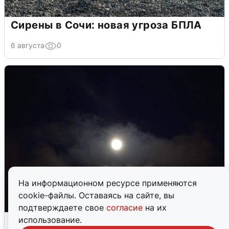
Сирены в Сочи: новая угроза БПЛА
6 августа
0
На информационном ресурсе применяются
cookie-файлы. Оставаясь на сайте, вы
подтверждаете свое
согласие
на их
Взрывы в Воронеже после сигнала
использование.