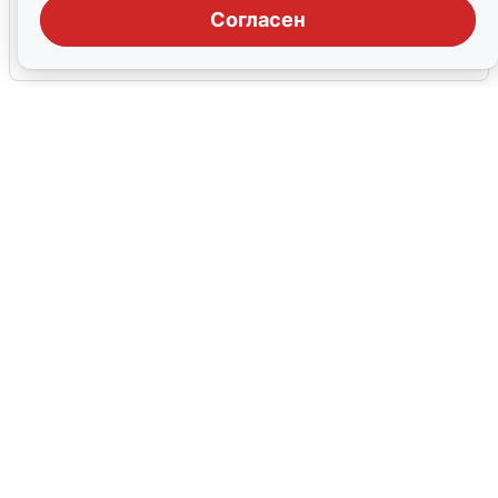
тревоги
Согласен
5 августа
0
Жители и туристы Сочи рассказали
об атаке БПЛА 5 августа