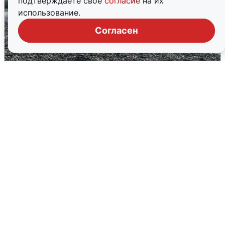
подтверждаете свое
согласие
на их
использование.
Согласен
Сирены в Сочи: новая угроза БПЛА
6 августа
0