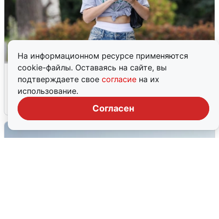
На информационном ресурсе применяются
cookie-файлы. Оставаясь на сайте, вы
Волгоградцы остались без
подтверждаете свое
согласие
на их
мобильного интернета
использование.
6 августа
0
Согласен