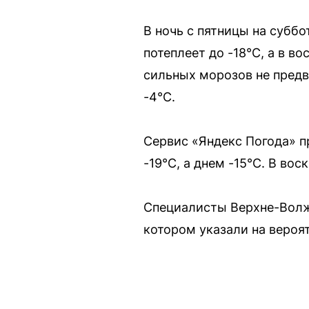
В ночь с пятницы на суббо
потеплеет до -18°C, а в во
сильных морозов не предви
-4°C.
Сервис «Яндекс Погода» пр
-19°C, а днем -15°C. В во
Специалисты Верхне-Волжс
котором указали на вероя