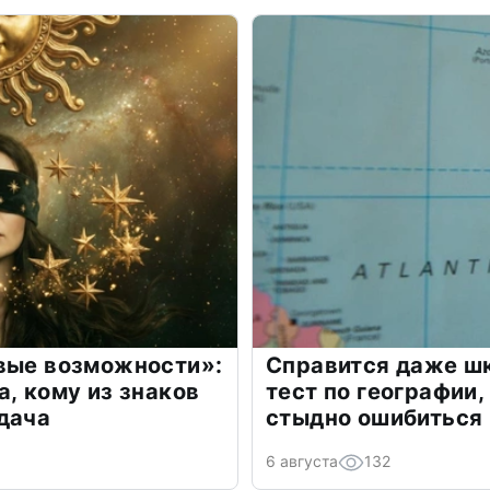
овые возможности»:
Справится даже шк
а, кому из знаков
тест по географии,
дача
стыдно ошибиться
6 августа
132