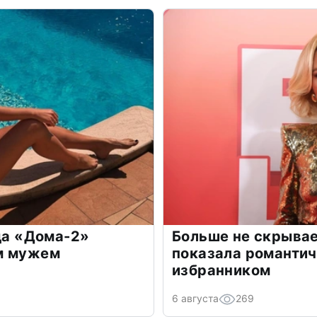
зда «Дома-2»
Больше не скрывае
м мужем
показала романти
избранником
6 августа
269