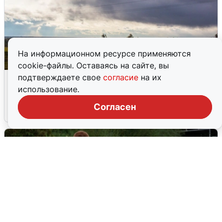
На информационном ресурсе применяются
cookie-файлы. Оставаясь на сайте, вы
Над ХМАО впервые сбили
подтверждаете свое
согласие
на их
беспилотники
использование.
Согласен
3 августа
0