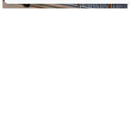
В Туре вода убывает, на других реках
области прибывает
4 августа
0