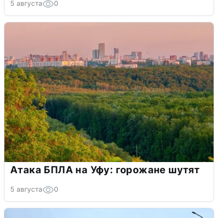
5 августа
0
Атака БПЛА на Уфу: горожане шутят
5 августа
0