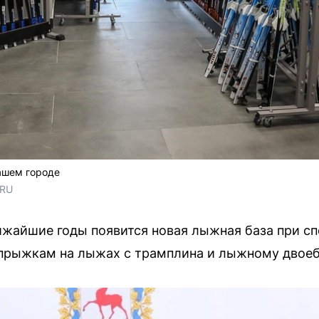
ашем городе
.RU
ижайшие годы появится новая лыжная база при с
 прыжкам на лыжах с трамплина и лыжному двое