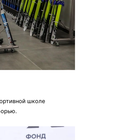
портивной школе
борью.