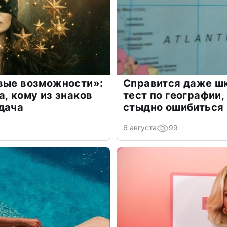
овые возможности»:
Справится даже шк
а, кому из знаков
тест по географии,
дача
стыдно ошибиться
6 августа
99