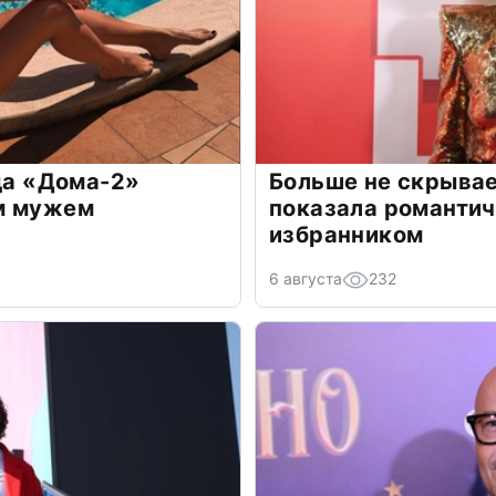
зда «Дома-2»
Больше не скрывае
м мужем
показала романти
избранником
6 августа
232