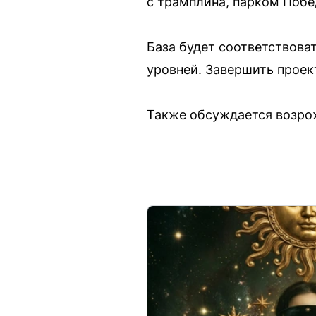
с трамплина, парком Побе
База будет соответствова
уровней. Завершить проек
Также обсуждается возро