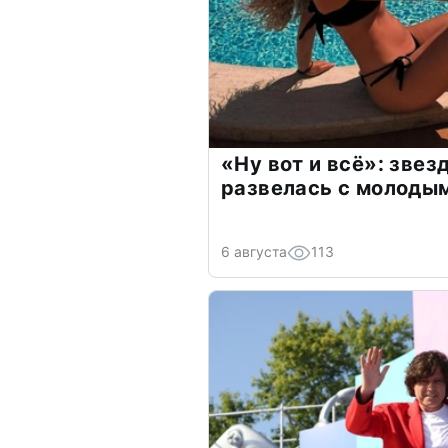
«Ну вот и всё»: зве
развелась с молоды
6 августа
113