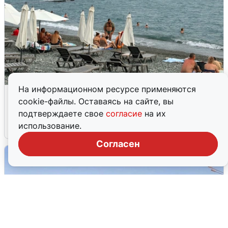
На информационном ресурсе применяются
Жители и туристы Сочи рассказали
cookie-файлы. Оставаясь на сайте, вы
об атаке БПЛА 5 августа
подтверждаете свое
согласие
на их
использование.
5 августа
0
Согласен