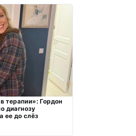
 в терапии»: Гордон
о диагнозу
а ее до слёз