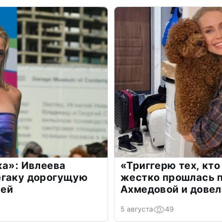
жа»: Ивлеева
«Триггерю тех, кто
егаку дорогущую
жестко прошлась п
лей
Ахмедовой и довел
5 августа
49