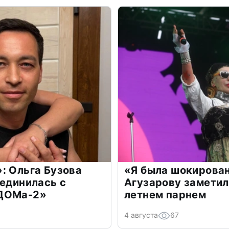
: Ольга Бузова
«Я была шокирова
оединилась с
Агузарову заметил
«ДОМа-2»
летнем парнем
4 августа
67