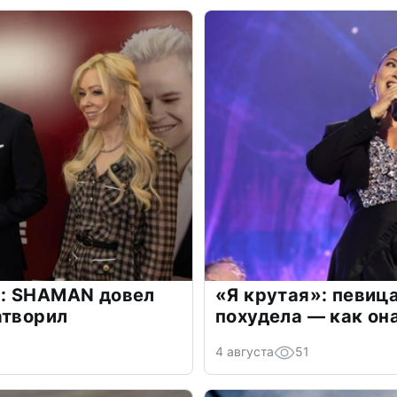
: SHAMAN довел
«Я крутая»: певиц
атворил
похудела — как он
4 августа
51