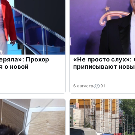
еряла»: Прохор
«Не просто слух»:
 о новой
приписывают новы
6 августа
91