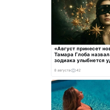
«Август принесет н
Тамара Глоба назвал
зодиака улыбнется у
8 августа
42