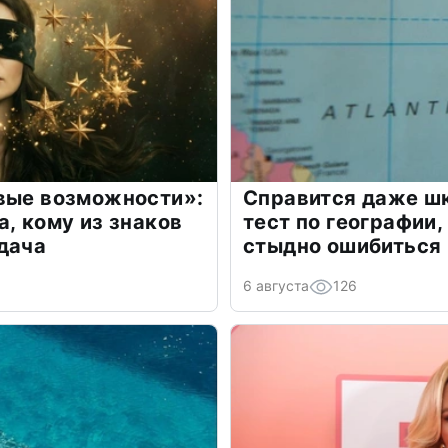
овые возможности»:
Справится даже шк
а, кому из знаков
тест по географии,
дача
стыдно ошибиться
6 августа
126