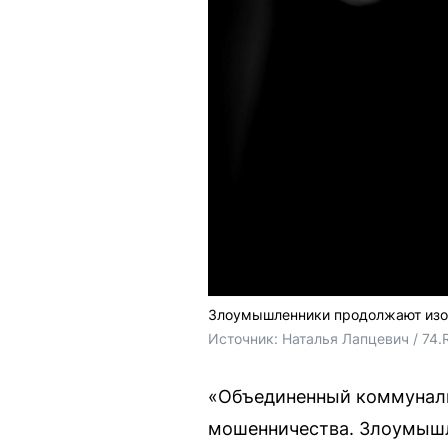
Злоумышленники продолжают изоб
Источник: 
Наталья Лапцевич / 74.
«Объединенный коммуналь
мошенничества. Злоумышл